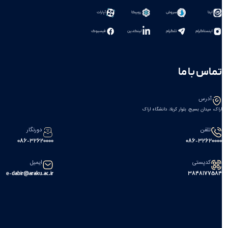
سروش
روبیکا
آپارات
ایتا
اینستاگرام
تلگرام
لینکدین
فیسبوک
تماس با ما
آدرس
اراک، میدان بسیج، بلوار کربلا، دانشگاه اراک
تلفن
دورنگار
086-32620000
086-32620000
کدپستی
ایمیل
e-dabir@araku.ac.ir
۳۸۴۸۱۷۷۵۸۴