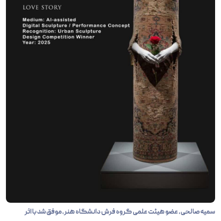
سمیه صالحی، عضو هیئت علمی گروه فرش دانشگاه هنر، موفق شد با اثر